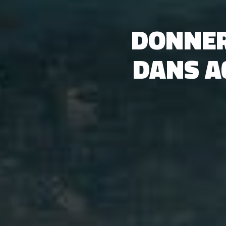
DONNER
DANS AC